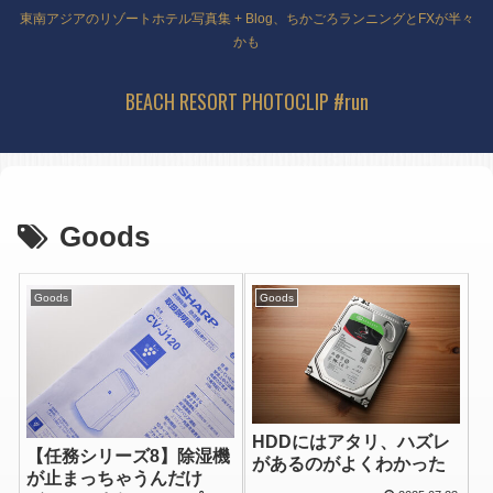
東南アジアのリゾートホテル写真集 + Blog、ちかごろランニングとFXが半々
かも
BEACH RESORT PHOTOCLIP #run
Goods
Goods
Goods
HDDにはアタリ、ハズレ
【任務シリーズ8】除湿機
があるのがよくわかった
が止まっちゃうんだけ