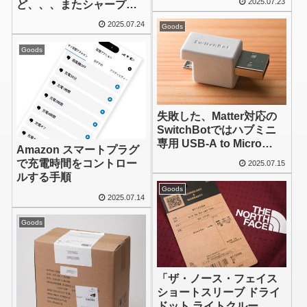
2025.07.23
ど、、、またシャープも
のかぁ
2025.07.24
Goods
Goods
失敗した、Matter対応の
SwitchBotではハブミニ
専用 USB-A to Micro
Amazon スマートプラグ
USB 変換コネクタは使え
で充電時間をコントロー
2025.07.15
んのか
ルする手順
Goods
2025.07.14
Goods
「ザ・ノース・フェイス
ショートスリーブ ドライ
ドット ライトクルー