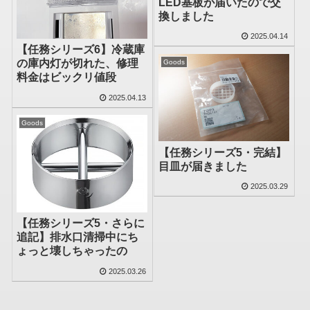
LED基板が届いたので交
換しました
2025.04.14
【任務シリーズ6】冷蔵庫
の庫内灯が切れた、修理
Goods
料金はビックリ値段
2025.04.13
Goods
【任務シリーズ5・完結】
目皿が届きました
2025.03.29
【任務シリーズ5・さらに
追記】排水口清掃中にち
ょっと壊しちゃったの
2025.03.26