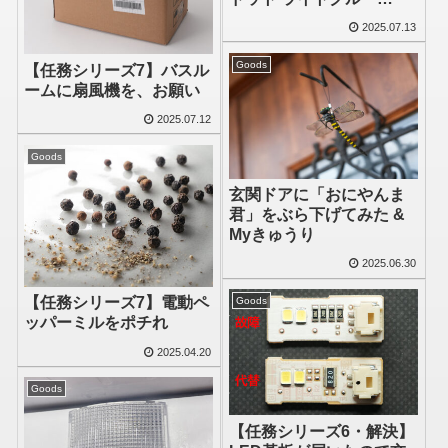
NT12588」のサイズ感
2025.07.13
Goods
【任務シリーズ7】バスル
ームに扇風機を、お願い
2025.07.12
Goods
玄関ドアに「おにやんま
君」をぶら下げてみた &
Myきゅうり
2025.06.30
【任務シリーズ7】電動ペ
Goods
ッパーミルをポチれ
2025.04.20
Goods
【任務シリーズ6・解決】