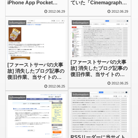
iPhone App Pocket
ていた「Cinemagraph
Frogs アンケート復旧し
Gallery」復活しました
2012.06.29
2012.06.29
ました
Information
Information
[ファーストサーバの大事
[ファーストサーバの大事
故] 消失したブログ記事の
故] 消失したブログ記事の
復旧作業、当サイトの場
復旧作業、当サイトの場
合(1): Google検索のキャ
合(2): Googleリーダーか
2012.06.25
ッシュから
2012.06.25
ら
Information
Information
RSSリーダーに当サイト