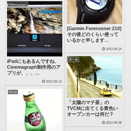
Cinemagraph
[Garmin Forerunner 210]
その後どのくらい使って
いるかと申します
と、、、
2012.06.14
乗り物
iPadにもあるんですね、
Cinemagraph制作用のア
プリが、、、
[Echograph]
2012.06.12
Photo
「太陽のマテ茶」の
TVCMに出てくる黄色い
オープンカーは何だ？
2012.06.08