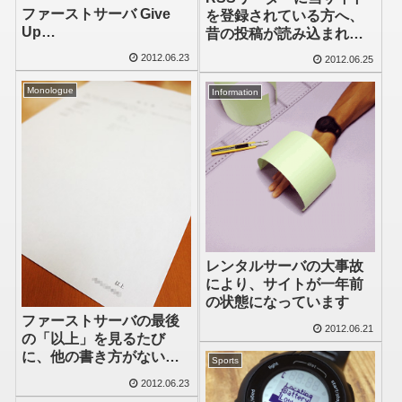
ファーストサーバ Give
を登録されている方へ、
Up…
昔の投稿が読み込まれま
す
2012.06.23
2012.06.25
Monologue
Information
レンタルサーバの大事故
により、サイトが一年前
の状態になっています
ファーストサーバの最後
2012.06.21
の「以上」を見るたび
に、他の書き方がないの
Sports
か、書かなくていいんじ
2012.06.23
ゃないかと思うんだけど