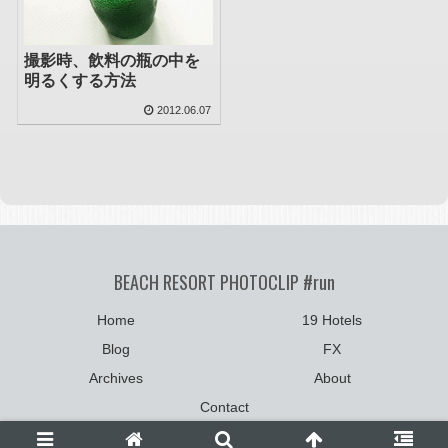
撮影時、飲料の瓶の中を
明るくする方法
2012.06.07
BEACH RESORT PHOTOCLIP #run
Home
19 Hotels
Blog
FX
Archives
About
Contact
©2004-2025
photoclip.net
:: All Rights Reserved.