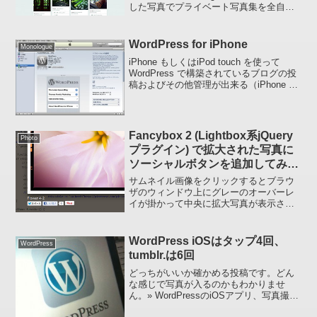
した写真でプライベート写真集を全自動
で作る手順 をご紹介しましたが、同じよ
うなグリッドレイアウトを採用している
「Sampression L...
WordPress for iPhone
Monologue
iPhone もしくはiPod touch を使って
WordPress で構築されているブログの投
稿およびその他管理が出来る（iPhone で
撮影した写真もアップ可）WordPress for
iPhoneなるアプリケーションソフトが出
たん...
Fancybox 2 (Lightbox系jQuery
Photo
プラグイン) で拡大された写真に
ソーシャルボタンを追加してみま
した
サムネイル画像をクリックするとブラウ
ザのウィンドウ上にグレーのオーバーレ
イが掛かって中央に拡大写真が表示され
る Lightbox。ページ遷移なしで次々と拡
大画像を表示させられるので写真集のほ
うでとても重宝しています。Lightbox (こ
WordPress iOSはタップ4回、
WordPress
れ...
tumblr.は6回
どっちがいいか確かめる投稿です。どん
な感じで写真が入るのかもわかりませ
ん。» WordPressのiOSアプリ、写真撮影
機能をアピール | ブログヘラルド—– 以