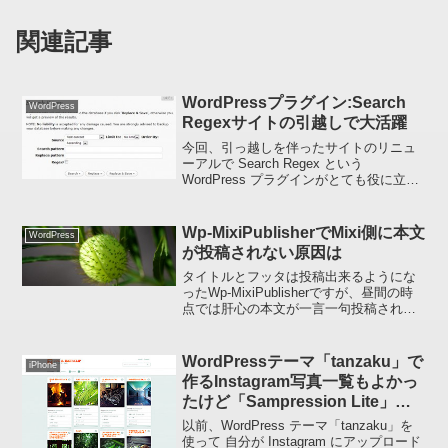
関連記事
WordPressプラグイン:Search
WordPress
Regexサイトの引越しで大活躍
今回、引っ越しを伴ったサイトのリニュ
ーアルで Search Regex という
WordPress プラグインがとても役に立っ
たので紹介しておきます。
WordPress.org :: Plugin Directory ::
Search ...
Wp-MixiPublisherでMixi側に本文
WordPress
が投稿されない原因は
タイトルとフッタは投稿出来るようにな
ったWp-MixiPublisherですが、昼間の時
点では肝心の本文が一言一句投稿されな
い状態でした。いろいろネットを検索し
てみたところ、長い記事を折りたたむた
めのプラグイン（いわゆる「続きを読
WordPressテーマ「tanzaku」で
iPhone
む」という...
作るInstagram写真一覧もよかっ
たけど「Sampression Lite」と
いうテーマもなかなかイイよ
以前、WordPress テーマ「tanzaku」を
使って 自分が Instagram にアップロード