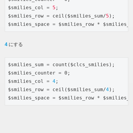
$smilies_col = 
5
;

$smilies_row = ceil($smilies_sum/
5
);

$smilies_space = $smilies_row * $smilies_c
4
にする
$smilies_sum = count($clcs_smilies);

$smilies_counter = 0;

$smilies_col = 
4
;

$smilies_row = ceil($smilies_sum/
4
);

$smilies_space = $smilies_row * $smilies_c