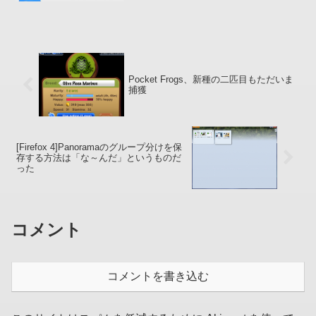
余白、正確には余黒 :ase: がなくなりま
した) Twi...
Pocket Frogs、新種の二匹目もただいま
捕獲
[Firefox 4]Panoramaのグループ分けを保
存する方法は「な～んだ」というものだ
った
コメント
コメントを書き込む