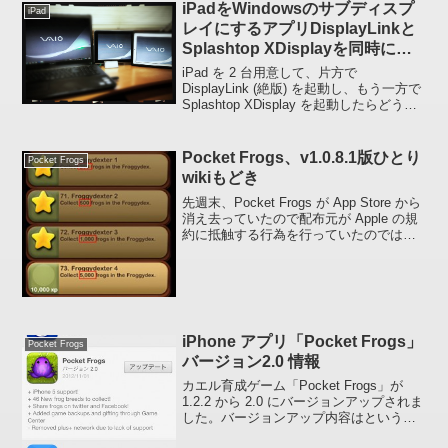
iPadをWindowsのサブディスプ
iPad
レイにするアプリDisplayLinkと
Splashtop XDisplayを同時に使
ってみた
iPad を 2 台用意して、片方で
DisplayLink (絶版) を起動し、もう一方で
Splashtop XDisplay を起動したらどうな
るのか試してみました。結果は。。。
HAHAHA ::-D: 、同時に利用することがで
きまし...
Pocket Frogs、v1.0.8.1版ひとり
Pocket Frogs
wikiもどき
先週末、Pocket Frogs が App Store から
消え去っていたので配布元が Apple の規
約に抵触する行為を行っていたのではな
いかと危惧していましたが、なんのこと
ない、バージョンアップのための配布一
時停止でした :frog:...
iPhone アプリ「Pocket Frogs」
Pocket Frogs
バージョン2.0 情報
カエル育成ゲーム「Pocket Frogs」が
1.2.2 から 2.0 にバージョンアップされま
した。バージョンアップ内容はという
と、 iPhone 5 のサポート (天地にあった