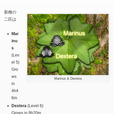
新種の
二匹は
Mar
inu
s
(Lev
el 5)
Gro
ws
Marinus & Dextera
in
4
h
4
6
m
Dextera
(Level 6)
Grows in 9
h
20
m