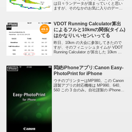
は日々ランデータが溜まっていくと思い
ますが、そのなかのお気に入りのデータ
(たとえば PB が出たレースのデータなど)
をビジュアライズしてくれる iOS アプリ
なんてのがあるんですね。RunGrap...
VDOT Running Calculator算出
iPhone
によるフルと10kmの関係(タイム)
はかなりいいセンいってる
昨日、10km の大会に参加してきたので
すが、そのフィニッシュタイムが VDOT
Running Calculator が算出した 10km の
タイムとだいたい同等でした。(以前はか
なり差があった)備考: 算出元にしたフル
マラソンのタイムは...
悶絶iPhoneアプリ:Canon Easy-
iPhone
PhotoPrint for iPhone
ウチのプリンターはMP980。この Canon
謹製アプリの対応機種は MP990、640、
560 この 3 台のみ。自社謹製の iPhone
アプリにどれだけ iPhone ユーザーのレス
ポンスがあるのか調べるマーケティング
版 (ベータ版...