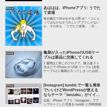
あははは、iPhoneアプリ: うでた
iPhone
て道場
毎日腕立て伏せをやる人間 σ(＾＾;) にと
ってはなかなかうれしいアプリじゃない
か、その名も 「うでたて道場」 ::-D: 筋
トレって地味ですもんね、何かしら目的
がないとなかなか続くものではありませ
ん。まだやっていませんが30 回、40 回...
亀裂が入ったiPhoneのUSBケー
Goods
ブルは新品に交換してくれる
2 週間ほど前このブログで、購入後 3 ヶ
月ほどで iPhone の USB ケーブル (充電
ケーブル) に亀裂が入ってしまったお話し
をしましたが、「 何もダメージを与えて
いないのにいとも簡単に亀裂が入ってし
まうケーブルはどう考えても欠陥だ...
[Instagram] tumblr.で一覧も簡単
iPhone
でいいけどWordPressが使える
ならテーマ「tanzaku」がイイ感
じ
以前、iPhone アプリ「Instagram」でア
ップロードした写真を tumblr. に同時投稿