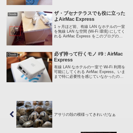
ばにある 「 新横浜プリンス 」(客室のグ
レードは シングル ・低層階)はなしが最
初からそれてしまいますが、最近...
ザ・ブセナテラスでも役に立った
Goods
よAirMac Express
1 ヶ月ほど前、有線 LAN なホテルの一室
を無線 LAN な空間 (Wi-Fi 環境) にしてく
れる AirMac Express をこのブログの投
稿で取り上げましたが、先週末に行った
沖縄のザ・ブセナテラスでもコイツは大
いに役に立ちました...
必ず持って行くモノ #9 : AirMac
Goods
Express
有線 LAN なホテルの一室で Wi-Fi 利用を
可能にしてくれる AirMac Express。いま
まで特に必要性を感じていなかったので
すが、iPhone を有効に活用したいのと、
PC 利用時の LAN ケーブルの煩わしさか
ら解放されたく...
アサリの殻の模様ってきれいだなぁ