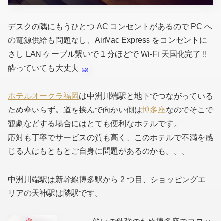
デスクの隅にもうひとつ AC コンセントがあるので PC へ
の電源供給も問題なし、AirMac Express をコンセントに
さし LAN ケーブル繋いで 1 分ほどで Wi-Fi 天国化完了 !!
酔っていても大丈夫
ホテルオークラ福岡
は中洲川端駅と地下でつながっている
ため傘いらず。道を挟んで向かい側は
博多座
なのでそこで
観劇などする場合にはとても便利なホテルです。
応対も丁寧でサービスの質も高く、このホテルで不満を感
じる人はもともとご自身に問題があるのかも。。。
中洲川端駅は新幹線博多駅から 2 つ目、ショッピングエ
リアの天神駅は隣駅です。