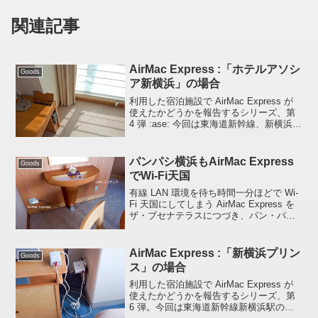
関連記事
AirMac Express :「ホテルアソシ
Goods
ア新横浜」の場合
利用した宿泊施設で AirMac Express が
使えたかどうかを報告するシリーズ、第
4 弾 :ase: 今回は東海道新幹線、新横浜駅
の上に位置する 「ホテルアソシア新横
浜」 であります。2008 年にオープンし
たこのホテルはデフォルト...
パンパシ横浜もAirMac Express
Goods
でWi-Fi天国
有線 LAN 環境を待ち時間一分ほどで Wi-
Fi 天国にしてしまう AirMac Express を
ザ・ブセナテラスにつづき、パン・パシ
フィック・横浜ベイホテル東急でも試し
てみました。 ザ・ブセナテラスでも役に
立ったよAirMac Exp...
AirMac Express :「新横浜プリン
Goods
ス」の場合
利用した宿泊施設で AirMac Express が
使えたかどうかを報告するシリーズ、第
6 弾。今回は東海道新幹線新横浜駅のそ