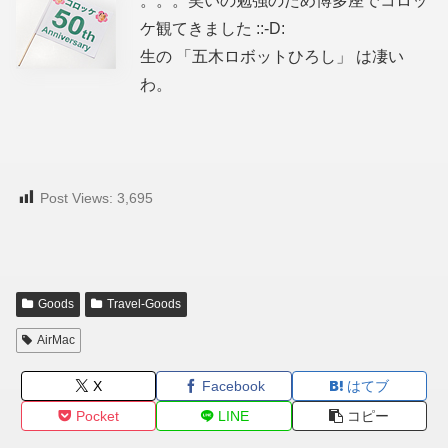
。。。笑いの勉強のため博多座でコロッ
ケ観てきました ::-D:
生の 「五木ロボットひろし」 は凄い
わ。
Post Views:
3,695
Goods
Travel-Goods
AirMac
X
Facebook
はてブ
Pocket
LINE
コピー