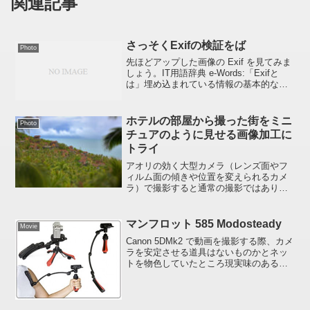
関連記事
さっそくExifの検証をば
Photo
先ほどアップした画像の Exif を見てみま
しょう。IT用語辞典 e-Words:「Exifと
は」埋め込まれている情報の基本的なも
の、たとえば撮影日時とか縦横サイズ、
ファイルサイズなどはPC上のファイルを
選択しマウスカーソルを乗せておくと
ホテルの部屋から撮った街をミニ
Photo
デ...
チュアのように見せる画像加工に
トライ
アオリの効く大型カメラ（レンズ面やフ
ィルム面の傾きや位置を変えられるカメ
ラ）で撮影すると通常の撮影ではありえ
ないボケを作ることが出来ますが、普通
に撮影したデジタル画像もPhotoshopを
使ってそれっぽく見せることが出来るよ
マンフロット 585 Modosteady
Movie
うなのでちょっと...
Canon 5DMk2 で動画を撮影する際、カメ
ラを安定させる道具はないものかとネッ
トを物色していたところ現実味のある価
格でよさそうなのがありました。。。。
この前投稿した 「こりゃスゴイ！
Redrock’s Cinematizing Kit...