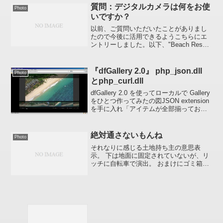
質問：デジタルカメラは何をお使
Photo
いですか？
以前、ご質問いただいたことがありまし
たので今後に活用できるようこちらにエ
ントリーしました。以下、"Beach Resort
Photoclip"に載せている写真に関して、ま
たはその環境下で。Q：デジタルカメラ
は何をお使いですか？A：Cano...
『dfGallery 2.0』 php_json.dll
Photo
とphp_curl.dll
dfGallery 2.0 を使ってローカルで Gallery
をひとつ作ってみたの図JSON extension
を手に入れ「アイテムが全部揃ってお城
に入ることが出来た」 って感じ(笑)
、、、でも、ローカルなんだけどね、 ま
っ設置できた...
絶対通さないもんね
Photo
それなりに感じる土地持ち主の意思表
示。 下は地面に固定されていないが、リ
ッチに自転車で演出。 おまけにゴミ箱付
きだし(笑)