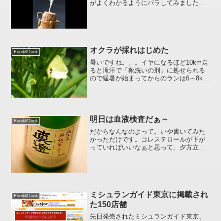
がよくわかるようにバラしてみました。
胸ビレが酋長の帽子みたい。
オクラが採れはじめた
Food&Drink
暑いですね。。。イヤになるほど10km走
ると滝汗で「靴洗いの刑」に処せられる
ので猛暑が始まってからのランは6～8km
ほど走って終わりにしています。もしく
は自宅トレミで30分ほど。なのでどんど
ん走力が落ちています。さて、6月上旬に
植えたオクラ...
明日は血液検査だぁ～
Food&Drink
だからなんなのよって。いや書いてみた
かっただけです。コレステロールが下が
っていればいいなぁと思って。夕方立ち
寄ったセブンイレブンで発作的に300ml
の日本酒を買ってしまい家に帰るなり軽
～く飲んでしまいました :ase: こんな事
やっている...
ミシュランガイド東京に掲載され
Food&Drink
た150店舗
先日発売されたミシュランガイド東京、