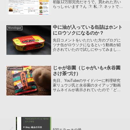
初版12万部完売だそうで。買われた方い
らっしゃいます？ん :?: 私 :?: ネットで調
べればいいでしょ(笑)と言うわけで、ネッ
トで調べてみました :thumb-up:
中に油が入っている缶詰はホント
Monologue
にロウソクになるのか？
先日コメントをいただいた方のブログに
ツナ缶がロウソクになるという動画が紹
介されていたので試しにやってみまし
た。オイルサーディンのロウソク キッチ
ンをあさったらうまい具合に賞味期限切
れのオイルサーディンが出てきました。
じゃが谷園（じゃがいも+永谷園
真ん中に小さな穴を開け...
Food&Drink
さけ茶づけ）
先日、YouTubeのサイドバーに料理研究
家リュウジ氏と永谷園のタイアップ動画
サムネイルが表示されていたので「どん
なもの作っているんだろう」とちょっと
興味が湧いたので観てみました。たまに
手抜きレシピを探したりしているのでそ
の候補として表示さ...
500エラーその後