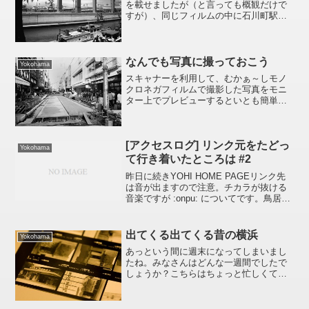
を載せましたが（と言っても概観だけで
すが）、同じフィルムの中に石川町駅前
から山下公園方面を撮影した写真もあり
ましたので載せておきましょう。河を挟
んだ向かい側にど～んと写っている橋梁
は橫浜横須賀道路と首...
なんでも写真に撮っておこう
Yokohama
スキャナーを利用して、むかぁ～しモノ
クロネガフィルムで撮影した写真をモニ
ター上でプレビューするといとも簡単に
ネガをポジの状態で見ることができてし
まうので結構楽しいです。あれやこれ
や、ネガを抜き出してはプレビューボタ
ンをポン !!引っ越しの荷...
[アクセスログ] リンク元をたどっ
Yokohama
て行き着いたところは #2
昨日に続きYOHI HOME PAGEリンク先
は音が出ますので注意。チカラが抜ける
音楽ですが :onpu: についてです。鳥居の
西暦をみると1946と記されているので、
この「YOHI」と呼ばれている同窓会はど
うやら終戦の翌年から綿綿と受け継...
出てくる出てくる昔の横浜
Yokohama
あっという間に週末になってしまいまし
たね。みなさんはどんな一週間でしたで
しょうか？こちらはちょっと忙しくてブ
ログから遠ざかっていた一週間でした。
それは、慣れない英語で往生した一週間
とも言います(笑)ちょっと時間が出来たの