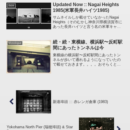
で「Negishi ...
Updated Now :: Nagai Heights
B&W
1985(米軍長井ハイツ1985)
サムネイルしか載せていなかったNagai
Heights（そのむかし神奈川県横須賀市に
あった長井ハイツと言う名の米軍キャン
プ・現在はソレイユの丘）のフィルムが
やっと見つかったので(汗)先日投稿した
Picasa & AutoViewerを使っ...
続・続・東横線、横浜駅〜反町駅
Monologue
間にあったトンネルは今
東横線の横浜駅〜反町駅間にあったトン
ネルが歩いて通れるようになっていたの
で載せておきます。。。。おそらくとっ
くの昔に通れるようになっていたのだと
思いますが変遷 2010/3/26 ただいま工事
中。関連する投稿:» 東横線横浜〜反町間
にあった...
新港埠頭 ::: 赤レンガ倉庫 (1983)
Yokohama North Pier (瑞穂埠頭) & Star