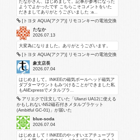
たなかさん、はじめまして。記事が参考になった
ようでよかったです こちらこそコメントをいた
だきましてありがとうございました :a...
[トヨタ AQUA(アクア)] リモコンキーの電池交換
たなか
2026.07.13
大変為になりました。ありがとうございます。
[トヨタ AQUA(アクア)] リモコンキーの電池交換
象支店長
2026.07.04
はじめまして。INKEEの磁気ボールヘッド磁気ア
ダプターマウントもみつけることができました私
もAliExpressでメタルブラ...
アリエクで注文していた「Ulanzi UA12に使える
かもしれないN52磁石付きメタルブラケット
(Ambitful GC-01)」が届いた
blue-soda
2026.07.04
はじめまして！INKEEのやっすいエアチューブラ