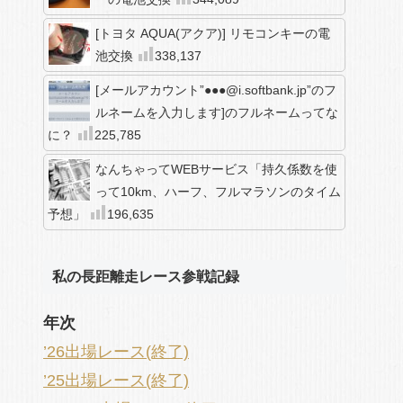
[トヨタ AQUA(アクア)] リモコンキーの電
池交換
338,137
[メールアカウント”●●●@i.softbank.jp”のフ
ルネームを入力します]のフルネームってな
に？
225,785
なんちゃってWEBサービス「持久係数を使
って10km、ハーフ、フルマラソンのタイム
予想」
196,635
私の長距離走レース参戦記録
年次
’26出場レース(終了)
’25出場レース(終了)