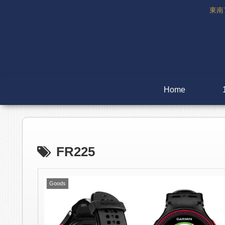
東南
Home
FR225
Goods