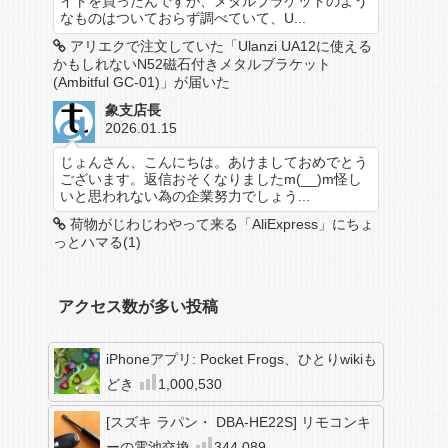
イトを買ったんですが、メタルブラケットのよう
なものはついておらず調べていて、U...
アリエクで注文していた「Ulanzi UA12に使える
かもしれないN52磁石付きメタルブラケット
(Ambitful GC-01)」が届いた
象支店長
2026.01.15
じょんさん、こんにちは。あけましておめでとう
ございます。返信おそくなりましたm(__)m怪し
いと思われない為の企業努力でしょう...
荷物がじわじわやって来る「AliExpress」にちょ
っとハマる(1)
アクセス数が多い投稿
iPhoneアプリ: Pocket Frogs、ひとりwikiも
どき
1,000,530
[スズキ ラパン・ DBA-HE22S] リモコンキ
ーの電池交換
344,089