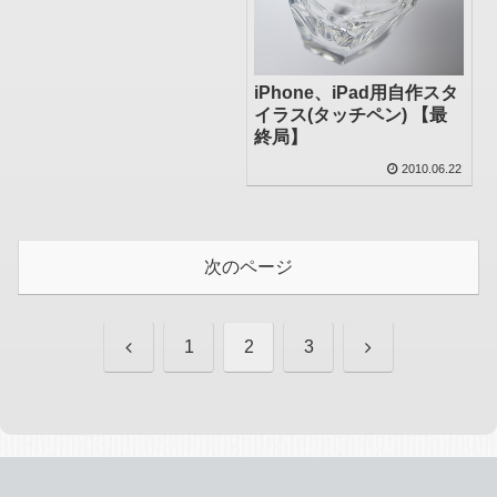
iPhone、iPad用自作スタ
イラス(タッチペン) 【最
終局】
2010.06.22
次のページ
前
次
1
2
3
へ
へ