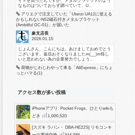
イトを買ったんですが、メタルブラケットのよう
なものはついておらず調べていて、U...
アリエクで注文していた「Ulanzi UA12に使える
かもしれないN52磁石付きメタルブラケット
(Ambitful GC-01)」が届いた
象支店長
2026.01.15
じょんさん、こんにちは。あけましておめでとう
ございます。返信おそくなりましたm(__)m怪し
いと思われない為の企業努力でしょう...
荷物がじわじわやって来る「AliExpress」にちょ
っとハマる(1)
アクセス数が多い投稿
iPhoneアプリ: Pocket Frogs、ひとりwikiも
どき
1,000,520
[スズキ ラパン・ DBA-HE22S] リモコンキ
ーの電池交換
344,086