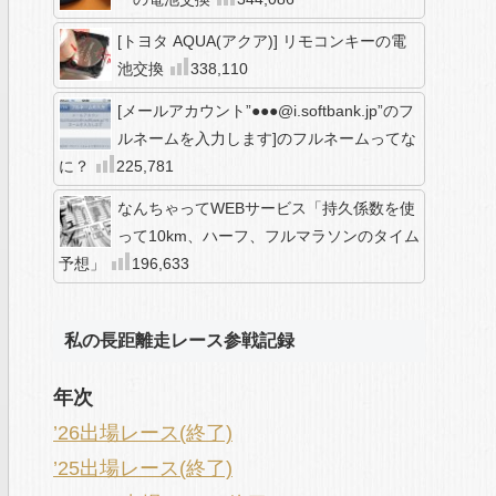
[トヨタ AQUA(アクア)] リモコンキーの電
池交換
338,110
[メールアカウント”●●●@i.softbank.jp”のフ
ルネームを入力します]のフルネームってな
に？
225,781
なんちゃってWEBサービス「持久係数を使
って10km、ハーフ、フルマラソンのタイム
予想」
196,633
私の長距離走レース参戦記録
年次
’26出場レース(終了)
’25出場レース(終了)