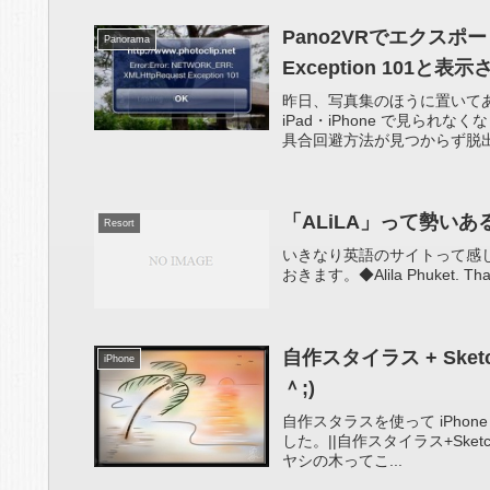
Pano2VRでエクスポート
Panorama
Exception 101と表
昨日、写真集のほうに置いてある
iPad・iPhone で見ら
具合回避方法が見つからず脱出
「ALiLA」って勢い
Resort
いきなり英語のサイトって感じ
おきます。◆Alila Phuket. Thaila
自作スタイラス + Sket
iPhone
＾;)
自作スタラスを使って iPhone 
した。||自作スタイラス+Sket
ヤシの木ってこ...