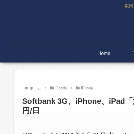
東南
Home
ホーム
Goods
iPhone
Softbank 3G、iPhone、i
円/日