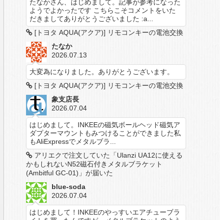
たなかさん、はじめまして。記事が参考になった
ようでよかったです こちらこそコメントをいた
だきましてありがとうございました :a...
[トヨタ AQUA(アクア)] リモコンキーの電池交換
たなか
2026.07.13
大変為になりました。ありがとうございます。
[トヨタ AQUA(アクア)] リモコンキーの電池交換
象支店長
2026.07.04
はじめまして。INKEEの磁気ボールヘッド磁気ア
ダプターマウントもみつけることができました私
もAliExpressでメタルブラ...
アリエクで注文していた「Ulanzi UA12に使える
かもしれないN52磁石付きメタルブラケット
(Ambitful GC-01)」が届いた
blue-soda
2026.07.04
はじめまして！INKEEのやっすいエアチューブラ