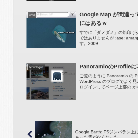
Google Map が間
iPad
にはあるｗ
すでに「ダメダメ」の烙印 (ら
ではありませんが :ase: amanp
す。2009...
PanoramioのPro
Monologue
ご覧のように Panoramio の
WordPress のブログで
ログインしてページ上部の から
Google Earth: FSジンバラン上
あった雲がなくなった