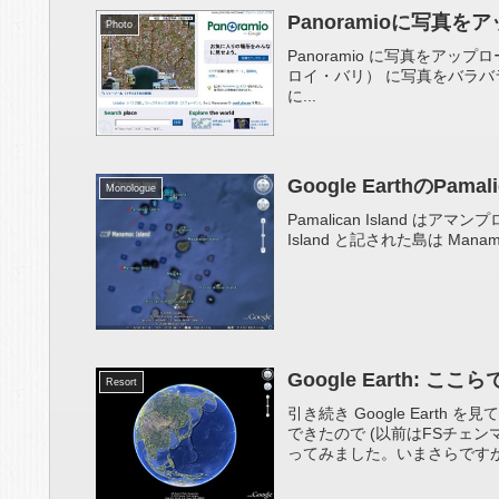
Panoramioに写真をア
Photo
Panoramio に写真をアップロードし
ロイ・バリ） に写真をバラバラと
に...
Google EarthのPam
Monologue
Pamalican Island はアマ
Island と記された島は Manam
Google Earth
Resort
引き続き Google Ear
できたので (以前はFSチェ
ってみました。いまさらですが Goo