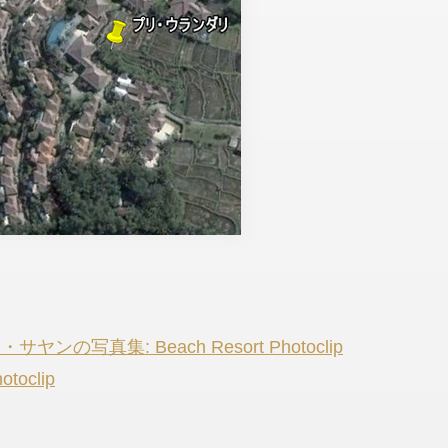
真集: Beach Resort Photoclip
oclip