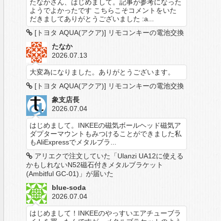
たなかさん、はじめまして。記事が参考になった
ようでよかったです こちらこそコメントをいた
だきましてありがとうございました :a...
[トヨタ AQUA(アクア)] リモコンキーの電池交換
たなか
2026.07.13
大変為になりました。ありがとうございます。
[トヨタ AQUA(アクア)] リモコンキーの電池交換
象支店長
2026.07.04
はじめまして。INKEEの磁気ボールヘッド磁気ア
ダプターマウントもみつけることができました私
もAliExpressでメタルブラ...
アリエクで注文していた「Ulanzi UA12に使える
かもしれないN52磁石付きメタルブラケット
(Ambitful GC-01)」が届いた
blue-soda
2026.07.04
はじめまして！INKEEのやっすいエアチューブラ