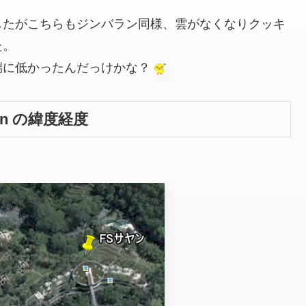
したがこちらもジンバラン同様、雲がなくなりクッキ
た。
端に低かったんだっけかな？
Sayan の緯度経度