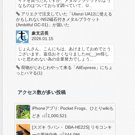
イトを買ったんですが、メタルブラケットのよう
なものはついておらず調べていて、U...
アリエクで注文していた「Ulanzi UA12に使える
かもしれないN52磁石付きメタルブラケット
(Ambitful GC-01)」が届いた
象支店長
2026.01.15
じょんさん、こんにちは。あけましておめでとう
ございます。返信おそくなりましたm(__)m怪し
いと思われない為の企業努力でしょう...
荷物がじわじわやって来る「AliExpress」にちょ
っとハマる(1)
アクセス数が多い投稿
iPhoneアプリ: Pocket Frogs、ひとりwikiも
どき
1,000,521
[スズキ ラパン・ DBA-HE22S] リモコンキ
ーの電池交換
344,086