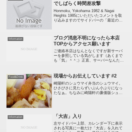
ころ支店（ブ...
でしばらく時間差攻撃
Honmoku, Yokohama 1982 & Nagai
Heights 1985にいただいたコメントを取
り込みますのでサイドバーの「最近のコ
メント」にコメントツリーが出来てしま
うと思います。過去のコメントですので
無視してください。タイ...
ブログ消息不明になったら本店
Information
TOPからアクセス願います
ご連絡本店はなんとなくですが新サーバ
ーを参照している気がします（あくまで
も「気」＾＾;）正直、サーバーなんたら
かんたらと言うのはまったく知識がない
のです(￣_￣|||)どよ～ん。ゆえに、レン
タルサーバーを使っているわけですが。
現場からお伝えしています #2
Food&Drink
ほぼ一日費やし...
崎陽軒のシュウマイ弁当のシュウマイ。
ひさびさに見たらずいぶん小ぶりになっ
たなぁ。ちなみに崎陽軒の廉価版シュウ
マイは温めてしまうと臭さが鼻につくの
で冷えた状態で食べたほうが吉です。.
「大吉」入り
Information
左サイドバー上部、カレンダー下に表示
される写真に一枚だけ「大吉」を入れて