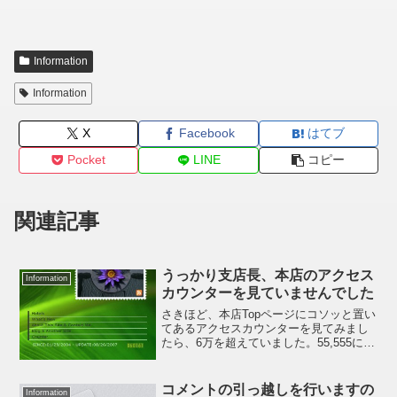
Information
Information
X
Facebook
はてブ
Pocket
LINE
コピー
関連記事
うっかり支店長、本店のアクセス
Information
カウンターを見ていませんでした
さきほど、本店Topページにコソッと置い
てあるアクセスカウンターを見てみまし
たら、6万を超えていました。55,555にな
ったら感謝のご挨拶をさせていただこう
かと思っていたのですが、すっかり超過
してしまいました、スミマセン。このと
コメントの引っ越しを行いますの
Information