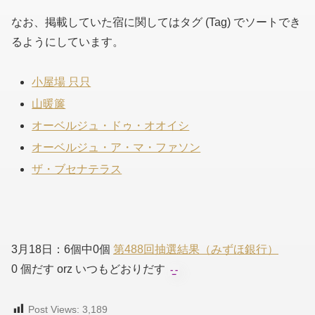
なお、掲載していた宿に関してはタグ (Tag) でソートでき
るようにしています。
小屋場 只只
山暖簾
オーベルジュ・ドゥ・オオイシ
オーベルジュ・ア・マ・ファソン
ザ・ブセナテラス
3月18日：6個中0個
第488回抽選結果（みずほ銀行）
0 個だす orz いつもどおりだす
Post Views:
3,189