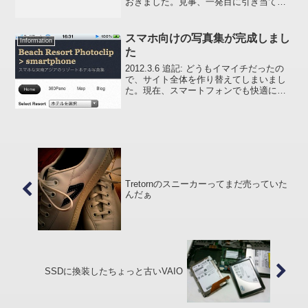
おきました。見事、一発目に引き当てた
日は、きっと「大吉」な日（かも）ちな
みに私自身はブログ上でまだ一回も見て
いません(笑)では、今日も一日すてきな日
スマホ向けの写真集が完成しまし
Information
でありますように。。...
た
2012.3.6 追記: どうもイマイチだったの
で、サイト全体を作り替えてしまいまし
た。現在、スマートフォンでも快適にご
覧いただけます。 :poripori: — 以下、本
投稿 —いままでスマートフォンで写真集
のページをご覧いただく際 Mo...
Tretornのスニーカーってまだ売っていた
んだぁ
SSDに換装したちょっと古いVAIO