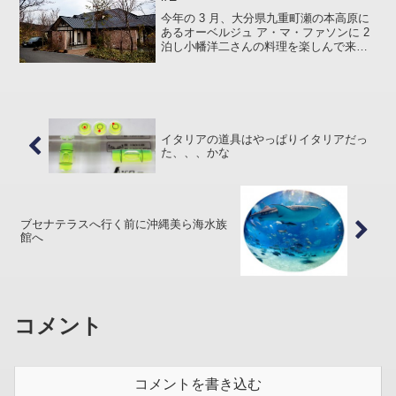
今年の 3 月、大分県九重町瀬の本高原に
あるオーベルジュ ア・マ・ファソンに 2
泊し小幡洋二さんの料理を楽しんで来ま
した。2 日目の夕食も終わりにさしかか
ったころ小幡さんが私たちのテーブルに
立ち寄られ、あれやこれや話していたな
かで「4 ～...
イタリアの道具はやっぱりイタリアだっ
た、、、かな
ブセナテラスへ行く前に沖縄美ら海水族
館へ
コメント
コメントを書き込む