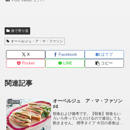
旅で寄り道
オーベルジュ・ア・マ・ファソン
X
Facebook
はてブ
Pocket
LINE
コピー
関連記事
オーベルジュ ア・マ・ファソン
日本の宿
#4
朝食および備考です。【朝食】朝食もい
ろいろ作っていただけるので連泊しても
飽きません。 標準タイプ 今日の昼食は軽
めにしておいたほうがいいかもねタイプ