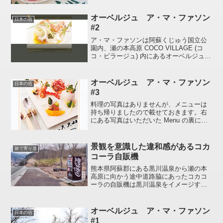
朝食はやっぱり和食だろタイプあと、パ
ンケーキなども作ってくれるそうです
オーベルジュ ア・マ・ファソン
よ。さらに、お昼どき...
日本の宿
#2
ア・マ・ファソンは阿蘇くじゅう国立公
園内、瀬の本高原 COCO VILLAGE (コ
コ・ビラージュ) 内にあるオーベルジュ
(宿泊施設のあるレストラン) です。同地
域には他に Chez-Tani (瀬の本高原店) 界
ASO Yas-rag...
オーベルジュ ア・マ・ファソン
日本の宿
#3
料理の写真はありませんが、メニューは
持ち帰りましたので載せておきます。右
にある写真はいただいた Menu の裏に印
刷されている写真で左にある Menu と直
接関連するものではありません (一部関連
している料理もアリ)1 日目 昆布〆した鱸
景観を意識した違和感があるコカ
旅で寄り道
...
コーラ自販機
熊本県阿蘇郡にある黒川温泉から瀬の本
高原に向かう途中道路脇にあったコカコ
ーラの自販機は黒川温泉をイメージする
ような色をしていました。。。。この色
に塗装することをコカコーラがよく許し
たなぁ。派手な看板などを廃して統一感
オーベルジュ ア・マ・ファソン
日本の宿
のある落ち着いた町並みを...
#1