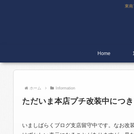
東南
Home
ホーム
Information
ただいま本店プチ改装中につき
いましばらくブログ支店留守中です。なお改