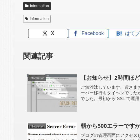
Information
Information
X
Facebook
はてブ
関連記事
【お知らせ】2時間ほど前に
Information
ご無沙汰しています、皆さま
ーバー移行もタイヘンでしたが、
でした。最初から SSL で運用
朝から500エラーです
Information
ブログの管理画面にアクセスしよ