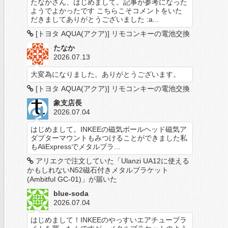
たなかさん、はじめまして。記事が参考になった
ようでよかったです こちらこそコメントをいた
だきましてありがとうございました :a...
[トヨタ AQUA(アクア)] リモコンキーの電池交換
たなか
2026.07.13
大変為になりました。ありがとうございます。
[トヨタ AQUA(アクア)] リモコンキーの電池交換
象支店長
2026.07.04
はじめまして。INKEEの磁気ボールヘッド磁気ア
ダプターマウントもみつけることができました私
もAliExpressでメタルブラ...
アリエクで注文していた「Ulanzi UA12に使える
かもしれないN52磁石付きメタルブラケット
(Ambitful GC-01)」が届いた
blue-soda
2026.07.04
はじめまして！INKEEのやっすいエアチューブラ