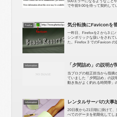
500エラーになるようなこと
で午前9:00を待って契約して
気分転換にFavicon
Firefox
一昨日、Firefoxを2 から
シンボリックな扱いをされて
た。Firefox 3 でのFavicon の
「夕間詰め」の説明が間違
Information
当ブログの校正担当から指摘が入りま
ていました「夕間詰め」の説
動き魚がよく釣れる時間帯」の
レンタルサーバの大事
Information
20日夜から21日朝に掛けて
べてのデータを初期化してし