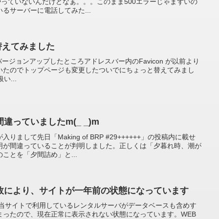
やっていないんだけどなぁ。。。このまま500エラーじゃまずいの
いるサーバーに電話してみた...
を替えてみました
3 にバージョンアップしたところアドレスバー内のFavicon が以前より
いたのでトップページも変更したついでにちょっと替えてみまし
扱い...
っていましたm(_ _)m
して先日「Making of BRP #29++++++」の投稿内に載せ
明が間違っていることが判明しました。正しくは「夕暮れ時、潮が
ことを「夕間詰め」と...
故により、サイトが一年前の状態になっています
、当サイトで利用しているレンタルサーバがデータベースも含めす
まったので、現在正常に表示されない状態になっています。WEB