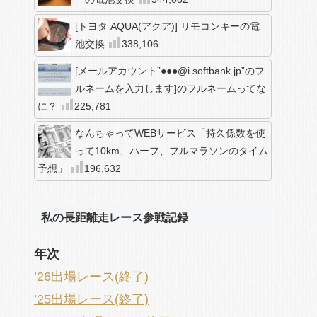
[トヨタ AQUA(アクア)] リモコンキーの電
池交換
338,106
[メールアカウント”●●●@i.softbank.jp”のフ
ルネームを入力します]のフルネームってな
に？
225,781
なんちゃってWEBサービス「持久係数を使
って10km、ハーフ、フルマラソンのタイム
予想」
196,632
私の長距離走レース参戦記録
年次
’26出場レース(終了)
’25出場レース(終了)