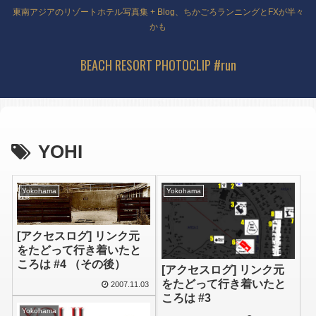
東南アジアのリゾートホテル写真集 + Blog、ちかごろランニングとFXが半々
かも
BEACH RESORT PHOTOCLIP #run
YOHI
Yokohama
Yokohama
[アクセスログ] リンク元
をたどって行き着いたと
ころは #4 （その後）
[アクセスログ] リンク元
をたどって行き着いたと
2007.11.03
ころは #3
Yokohama