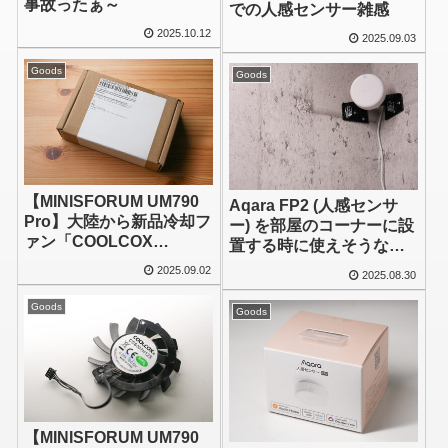
事故ったぁ～
での人感センサー雑感
2025.10.12
2025.09.03
Goods
Goods
【MINISFORUM UM790
Aqara FP2 (人感センサ
Pro】大陸から新品冷却フ
ー) を部屋のコーナーに設
ァン「COOLCOX
置する時に使えそうな金
CC6007H12S」届く
具
2025.09.02
2025.08.30
Goods
Goods
【MINISFORUM UM790