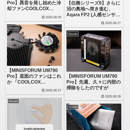
Pro】異音を発し始めた冷
【任務シリーズ9】さらに
却ファンCOOLCOX
沼の奥地へ突き進む、
CC6007H12S、結局
Aqara FP2 (人感センサ
2025.08.30
AliExpressで注文してみ
ー) を設置してみた
2025.08.27
ました
Goods
Goods
【MINISFORUM UM790
Pro】底面のファンはこれ
【MINISFORUM UM790
か 「COOLCOX
Pro】先週、久々に内部の
CC6007H12S」
掃除をしたのですが
2025.08.27
2025.08.26
Goods
Goods