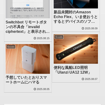
新品未開封のAmazon
Echo Flex、いま使おうと
するとデバイスのソフト
Switchbot リモートボタ
ウェアバージョンアップ
ンの不具合「invalid
2025.08.09
を推奨されるのだが
ciphertext」と表示されて
スマホアプリと接続でき
Goods
2025.08.15
ず
Goods
便利な風船LED照明
「Ulanzi UA12 12W」
予想していたとおりスマ
2025.08.07
ートホームにハマる
2025.08.05