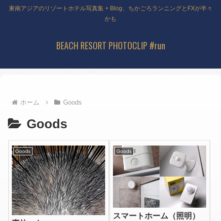
東南アジアのリゾートホテル写真集 + Blog、ちかごろランニングとFXが半々
かも
BEACH RESORT PHOTOCLIP #run
ホーム
Goods
Goods
Goods
Goods
スマートホーム（照明）