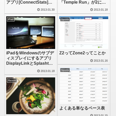
アプリ[ConnectStats]の
「Temple Run」が2にな
詳細
って戻ってきた
2013.01.30
2013.01.18
iPad
Sports
iPadをWindowsのサブデ
Z2ってZone2ってことか
ィスプレイにするアプリ
2013.01.16
DisplayLinkとSplashtop
XDisplayを同時に使って
Sports
2013.01.18
みた
Resort
よくある単なるペース表
2013.01.15