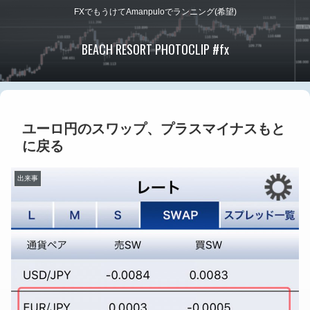
FXでもうけてAmanpuloでランニング(希望)
BEACH RESORT PHOTOCLIP #fx
ユーロ円のスワップ、プラスマイナスもと
に戻る
出来事