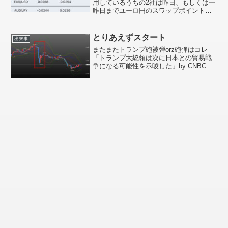
用しているうちの2社は昨日、もしくは一
昨日までユーロ円のスワップポイントは
「売」プラス「買」マイナスでしたが、
それが逆転して「売」マイナス「買」プ
ラスになりました。これは持っているポ
とりあえずスタート
出来事
ジションによってはち...
またまたトランプ砲被弾orz砲弾はコレ
「トランプ大統領は次に日本との貿易戦
争になる可能性を示唆した」by CNBCま
だ暗い早朝、コレのおかげでドル円は
110.527まで下落、昨晩寝る前に入れてい
た110.700の買い指値をグサッと突き抜け
て...