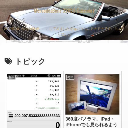
MercedesBenz 320CE Cabriolet
W124Cab. 意地de維持。。。してきましたが近いうちにドナドナです、ちょっ
と寂しい
トピック
独白
売却
360度パノラマ、iPad・
iPhoneでも見られるよう