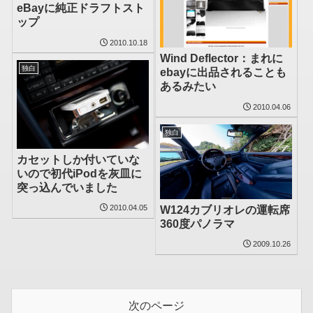
eBayに純正ドラフトスト
ップ
2010.10.18
Wind Deflector：まれに
独白
ebayに出品されることも
あるみたい
2010.04.06
独白
カセットしか付いていな
いので初代iPodを灰皿に
突っ込んでいました
2010.04.05
W124カブリオレの運転席
360度パノラマ
2009.10.26
次のページ