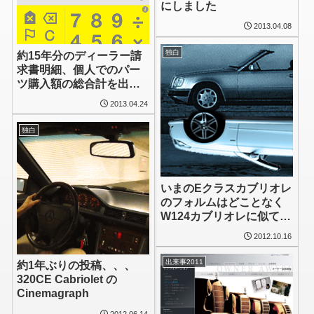
にしました
2013.04.08
独白
約15年分のディーラー請
求書明細、個人でのパー
ツ購入額の総合計を出し
てみました
2013.04.24
独白
いまのEクラスカブリオレ
のフォルムはどことなく
W124カブリオレに似てい
る、、、と思う
2012.10.16
出来事2011
約1年ぶりの投稿、、、
320CE Cabriolet の
Cinemagraph
2012.06.14