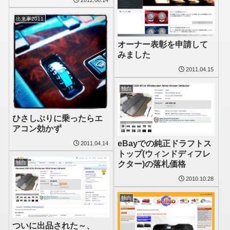
出来事2011
オーナー表彰を申請して
みました
2011.04.15
独白
ひさしぶりに乗ったらエ
アコン効かず
eBayでの純正ドラフトス
2011.04.14
トップ(ウィンドディフレ
独白
クター)の落札価格
2010.10.28
独白
ついに出品された～、