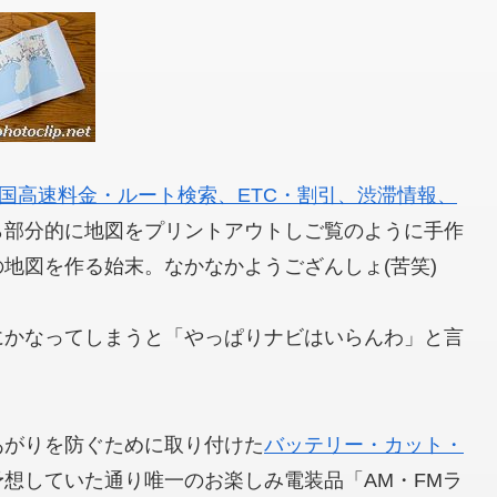
 全国高速料金・ルート検索、ETC・割引、渋滞情報、
ら部分的に地図をプリントアウトしご覧のように手作
地図を作る始末。なかなかようござんしょ(苦笑)
にかなってしまうと「やっぱりナビはいらんわ」と言
あがりを防ぐために取り付けた
バッテリー・カット・
予想していた通り唯一のお楽しみ電装品「AM・FMラ