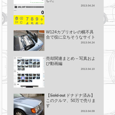
した
2013.04.24
W124カブリオレの幌不具
合で役に立ちそうなサイト
2013.04.24
売却関連まとめ – 写真およ
び動画編
2013.04.10
【
Sold out
ドナドナ済み】
このクルマ、50万で売りま
す
2013.04.09