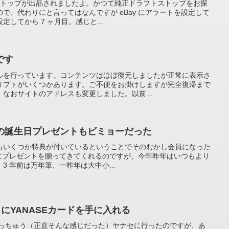
トストップが出品されましたよ。かつて純正ドラフトストップをお探
で、代わりにと言ってはなんですが eBay にアラートを設定して
してから 7 ヶ月目。感じと...
です
ルを行っています。コンテンツはほぼ復元しましたが正常に表示さ
リプトがいくつかあります。ご不便をお掛けしますが完全復帰まで
なおサイトのアドレスも変更しました。以前...
年の誕生日プレゼントもビミョーだった
にもいくつか特典が付いているということでそのむかし会員になった
日にプレゼントを贈ってきてくれるのですが、今年昨年はいつもより
 年前は万年筆、一昨年は大中小...
さにYANASEカードを手に入れる
ょっちゅう（正直そんな感じだった）ヤナセに行ったのですが、あ