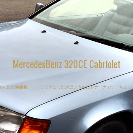
MercedesBenz 320CE Cabriolet
Cab. 意地de維持。。。してきましたが近いうちにドナドナです、ちょ