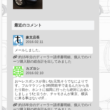
最近のコメント
象支店長
2016.02.11
メールしました。
約15年分のディーラー請求書明細、個人でのパ
ーツ購入額の総合計を出してみました
カズヨシ
2016.02.10
お〜レスポンスが良い❗️お元気そうでなによりで
す。フルマラソンを3時間前半で走るんだから当
たり前か。ホントに福岡に行ったら絶対にお会い
しましょう❗️と云うか、チャモさんが東京、横浜
に来る事はないの⁉️...
約15年分のディーラー請求書明細、個人でのパ
ーツ購入額の総合計を出してみました