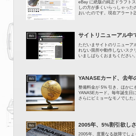
eBay に絶版の純正ドラフ
しの方が多くいらっしゃったの
おいたのです。現在アラート設定
サイトリニューアル中
独白
ただいまサイトのリニューア
れない箇所や動作しないスク
いましばらくおまちください。
YANASEカード、去
独白
整備料金が 5% 引き、ほか
YANASEカード。毎年誕生
さらにビミョーなモノでした。3
2005年、5%割引欲し
独白
2005年、度重なる故障でし