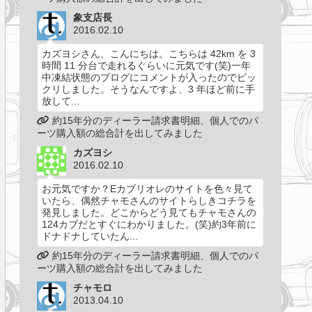
象支店長
2016.02.10
カズヨシさん、こんにちは。こちらは 42km を 3
時間 11 分台で走れるぐらいに元気です(笑)一年
中凍結状態のブログにコメントが入ったのでビッ
クリしました。そうなんですよ、3 年ほど前に手
放して...
約15年分のディーラー請求書明細、個人でのパ
ーツ購入額の総合計を出してみました
カズヨシ
2016.02.10
お元気ですか？Eカブリオレのサイトを色々見て
いたら、偶然チャモさんのサイトらしきコチラを
発見しました。どこからどう見てもチャモさんの
124カブだとすぐにわかりました。(笑)約3年前に
ドナドナしていたん...
約15年分のディーラー請求書明細、個人でのパ
ーツ購入額の総合計を出してみました
チャモロ
2013.04.10