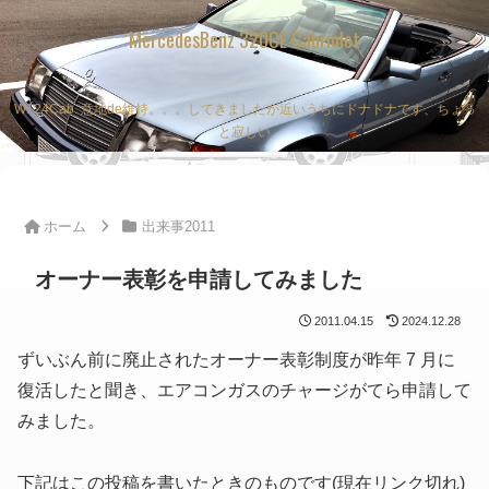
MercedesBenz 320CE Cabriolet
W124Cab. 意地de維持。。。してきましたが近いうちにドナドナです、ちょっ
と寂しい
ホーム
出来事2011
オーナー表彰を申請してみました
2011.04.15
2024.12.28
ずいぶん前に廃止されたオーナー表彰制度が昨年 7 月に
復活したと聞き、エアコンガスのチャージがてら申請して
みました。
下記はこの投稿を書いたときのものです(現在リンク切れ)