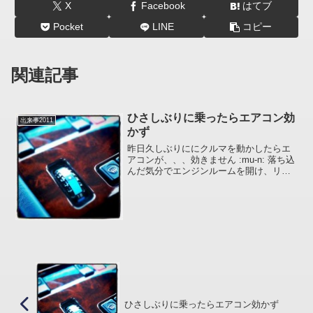
X
Facebook
はてブ
Pocket
LINE
コピー
関連記事
ひさしぶりに乗ったらエアコン効
出来事2011
かず
昨日久しぶりににクルマを動かしたらエ
アコンが、、、効きません :mu-n: 落ち込
んだ気分でエンジンルームを開け、リキ
ッドタンクのサイトグラスをのぞき込む
と、あらま泡のひとつもありゃしませ
ん。ガス漏れであります。問題は盛大に
漏れているのか、...
ひさしぶりに乗ったらエアコン効かず