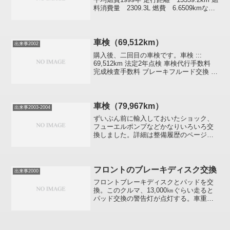
料消費量 2309.3L 燃費 6.6509kmなん
と小数点以下3桁まで1998年の燃費とまっ
たく同じになりました。これにはちょっ
とビックリ。
車検（69,512km）
出来事2002
購入後、二回目の車検です。車検 :::
69,512km 法定2年点検 車検代行手数料
完成検査手数料 ブレーキフルード交換 ブ
レーキフルードのリザーバ脱着／ブッシ
ュ交換 ラジエタキャップ交換 エアフィル
タ交換 ワイパーブレードラバー交換(...
車検（79,967km）
出来事2003-2004
ずいぶん前に輸入しておいたショック、
フューエルポンプなどかなりいろいろ交
換しました。詳細は整備履歴のページに
載せてありますのでそちらを参照してく
ださい。さすがに10年8万kmなので、シ
ョックからはオイルがにじんでいました
(苦笑）交換したこと...
フロントのブレーキディスク交換
出来事2000
フロントブレーキディスクとパッドを交
換。このクルマ、13,000㎞ぐらい走ると
パッド交換の警告灯が点灯する。車重の
せいか減りが早い。MBは制動時にパッド
と同時にブレーキディスクも磨耗させて
独特の味をだしているので、パッド交換2