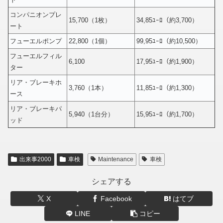
コンパニオンプレ
15,700（1枚）
34,85ﾕｰﾛ（約3,700）
ート
フューエルポンプ
22,800（1個）
99,95ﾕｰﾛ（約10,500）
フューエルフィル
6,100
17,95ﾕｰﾛ（約1,900）
ター
リア・ブレーキホ
3,760（1本）
11,85ﾕｰﾛ（約1,300）
ース
リア・ブレーキパ
5,940（1台分）
15,95ﾕｰﾛ（約1,700）
ッド
出来事2000
車検
Maintenance
車検
シェアする
X
Facebook
はてブ
LINE
コピー