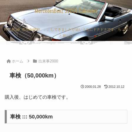
MercedesBenz 320CE Cabriolet
W124Cab. 意地de維持。。。してきましたが近いうちにドナドナです、ちょっ
と寂しい
ホーム
出来事2000
車検（50,000km）
2000.01.28
2012.10.12
購入後、はじめての車検です。
車検 ::: 50,000km