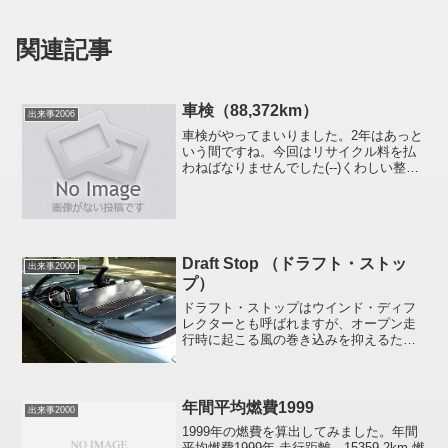
関連記事
車検（88,372km）
出来事2006
車検がやってまいりました。2年はあっと
いう間ですね。今回はリサイクル料を払
わねばなりませんでした(--)くわしい整備
内容は整備履歴をご覧下さい。ヤナセに
て整備です。以下に2つだけピックアップ
して報告しておきます。まず、エンスト
＆ハンチング対...
Draft Stop （ドラフト・ストッ
出来事2000
プ）
ドラフト・ストップはウインド・ディフ
レクターとも呼ばれますが、オープン走
行時に起こる風の巻き込みを抑えるため
のパーツです。4座オープンは知っている
方は知っていると思いますが、走行時の
風の巻き込みが凄いのです。それはそれ
で風を感じられるのでい...
年間平均燃費1999
出来事2000
1999年の燃費を算出してみました。年間
平均燃費1999年 走行距離 15359.2km 燃