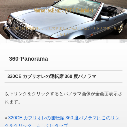
MercedesBenz 320CE Cabriolet
W124Cab. 意地de維持。。。してきましたが近いうちにドナドナです、ちょっ
と寂しい
360°Panorama
320CE カブリオレの運転席 360 度パノラマ
以下リンクをクリックするとパノラマ画像が全画面表示さ
れます。
»
320CE カブリオレの運転席 360 度パノラマはこのリン
クをクリック、もしくはタップ