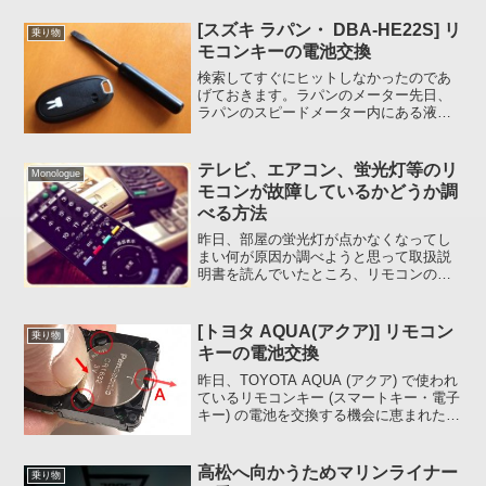
[スズキ ラパン・ DBA-HE22S] リ
乗り物
モコンキーの電池交換
検索してすぐにヒットしなかったのであ
げておきます。ラパンのメーター先日、
ラパンのスピードメーター内にある液晶
画面に「リモコンキーに入っている電池
が消耗しているので交換してください」
といったような警告が表示されたのでさ
テレビ、エアコン、蛍光灯等のリ
Monologue
っそく取扱説明書を取り出...
モコンが故障しているかどうか調
べる方法
昨日、部屋の蛍光灯が点かなくなってし
まい何が原因か調べようと思って取扱説
明書を読んでいたところ、リモコンの動
作を確認する「ゑっ、ホントぉ :ga-n: 」
な方法を知りましたので載せておきま
す。注)「リモコン 故障」でネット検索し
[トヨタ AQUA(アクア)] リモコン
乗り物
たところ、調...
キーの電池交換
昨日、TOYOTA AQUA (アクア) で使われ
ているリモコンキー (スマートキー・電子
キー) の電池を交換する機会に恵まれたの
で(笑)久しぶりに「リモコンキー電池交換
シリーズ」です。。。。シリーズと言っ
ても過去 3 回しか投稿していませ...
高松へ向かうためマリンライナー
乗り物