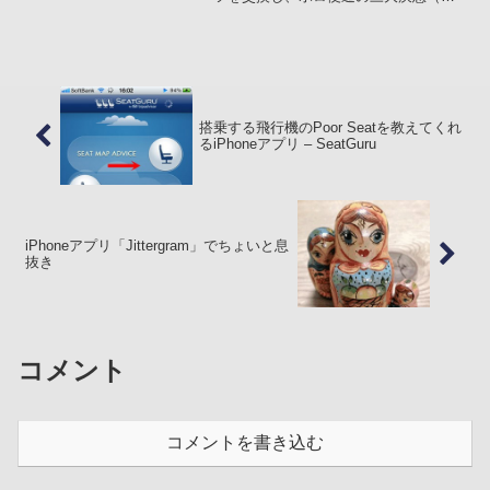
大出費）のうちの2つ 「エアコン修理」
と「ヘッドガスケット交換（オイル漏れ
修理）」 も意地でクリア（ちなみに...
搭乗する飛行機のPoor Seatを教えてくれ
るiPhoneアプリ – SeatGuru
iPhoneアプリ「Jittergram」でちょいと息
抜き
コメント
コメントを書き込む