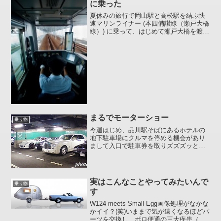
に乗った
夏休みの旅行で岡山駅と高松駅を結ぶ快
速マリンライナー (本四備讃線（瀬戸大橋
線）) に乗って、はじめて瀬戸大橋を渡り
ました。高松側の先頭車両は瀬戸大橋で
の眺望が楽しめるように 2 階建てになっ
ていて、2 階部分はグリーン席、1 階部分
は普通...
まるでモーターショー
乗り物
今週はじめ、品川駅そばにあるホテルの
地下駐車場にクルマを停める機会があり
まして入口で駐車券を取りズズズッと坂
を下っていったところそこはまるでモー
ターショー会場のような光景でありまし
た。とある一角 :ga-n: 左見て「オ～ッ、
なんだこの品揃...
実はこんなことやってみたいんで
乗り物
す
W124 meets Small Egg画像処理がなかな
かイイ？(笑)いままで気が遠くなるほどパ
ーツを交換し、ボロ便通の三大疾患（三